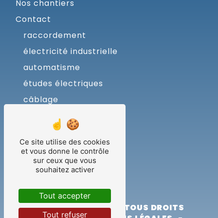
Nos chantiers
Contact
raccordement
électricité industrielle
automatisme
études électriques
câblage
coffrets
armoires
Ce site utilise des cookies
dao
et vous donne le contrôle
sur ceux que vous
usinage
souhaitez activer
programmation
Tout accepter
©
VISTALID
- 2026 - TOUS DROITS
Tout refuser