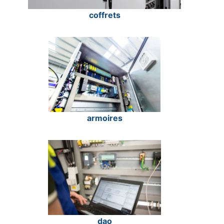
coffrets
armoires
dao