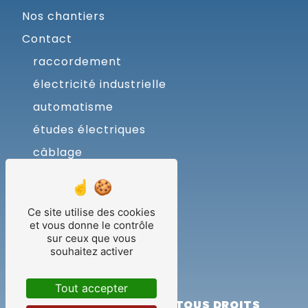
Nos chantiers
Contact
raccordement
électricité industrielle
automatisme
études électriques
câblage
coffrets
armoires
Ce site utilise des cookies
dao
et vous donne le contrôle
sur ceux que vous
usinage
souhaitez activer
programmation
Tout accepter
©
VISTALID
- 2026 - TOUS DROITS