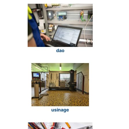
dao
usinage