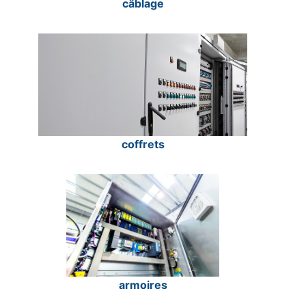
câblage
coffrets
armoires